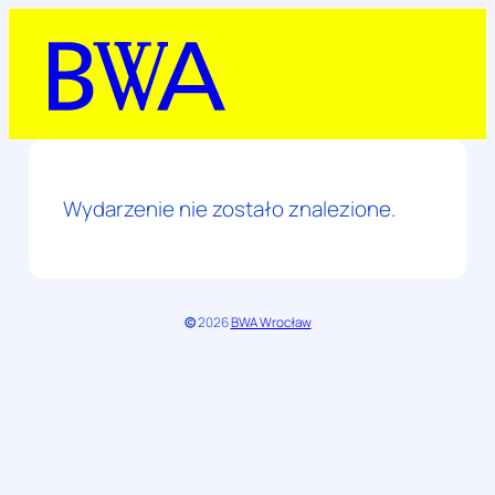
Przejdź
do
treści
Wydarzenie nie zostało znalezione.
©
2026
BWA Wrocław