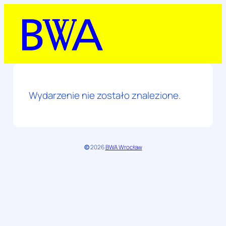
Przejdź
do
treści
Wydarzenie nie zostało znalezione.
©
2026
BWA Wrocław